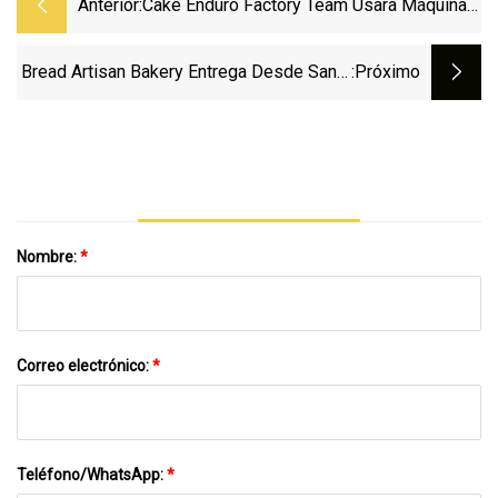
Anterior:
Cake Enduro Factory Team Usará Máquinas
Bukk Power Light...
Bread Artisan Bakery Entrega Desde Santa
:próximo
Ana A Más De 300 Restaurantes, Tiendas
Y Hoteles Del Sur De California
Nombre:
*
Correo electrónico:
*
Teléfono/WhatsApp:
*