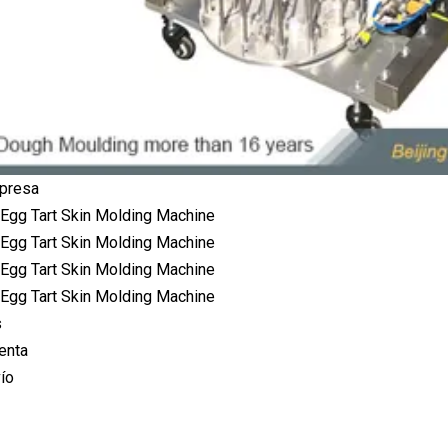
mpresa
s
enta
ío