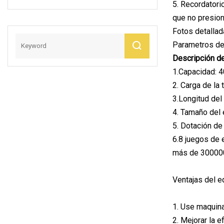
5. Recordatori
Pan/pastel/galleta
que no presion
S/tarta De
Fotos detalla
Huevo/galleta/cho
Colate/dulces
Parametros de
Proveedor De
Descripción d
Máquinas De
1.Capacidad: 
Envasado De
2. Carga de la
Alimentos
3.Longitud del 
4. Tamaño del 
5. Dotación de
6.8 juegos de 
más de 3000
Ventajas del 
1. Use maquina
2. Mejorar la e