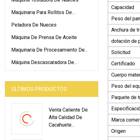
Capacidad
Maquinaria Para Rollitos De
Peso del pan
Primavera
Peladora De Nueces
Anchura de t
Máquina De Prensa De Aceite
dotación de 
Maquinaria De Procesamiento De
Solicitud
Pasteles
Máquina Descascaradora De
Certificado
Nueces
Cuerpo mater
Peso del eq
ÚLTIMOS PRODUCTOS
Paquete de t
Especificaci
Venta Caliente De
Alta Calidad De
Marca comerc
Cacahuete
Origen
Anacardo
Cacahuete