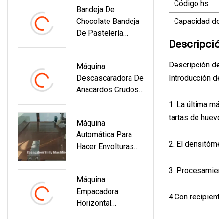
Código hs
Bandeja De
Tostadora
Chocolate Bandeja
Capacidad de
Secadora
De Pastelería
Descripci
Bandeja De Kebab
De Carne Cesta De
Descripción d
Máquina
Comida Lavadora
Descascaradora De
Introducción d
Para
Anacardos Crudos
Procesamiento De
De Suministro De
Pan
1. La última m
Fábrica
tartas de hue
Máquina
Automática Para
2. El densitóm
Hacer Envolturas
De Rollos De
Primavera De
3. Procesamien
Máquina
Tortilla De Hoja De
Empacadora
Pastelería
4.Con recipien
Horizontal
Automática De