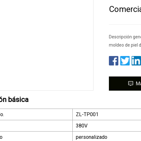
Comerci
Descripción gen
moldeo de piel 
M
ón básica
o.
ZL-TP001
380V
do
personalizado