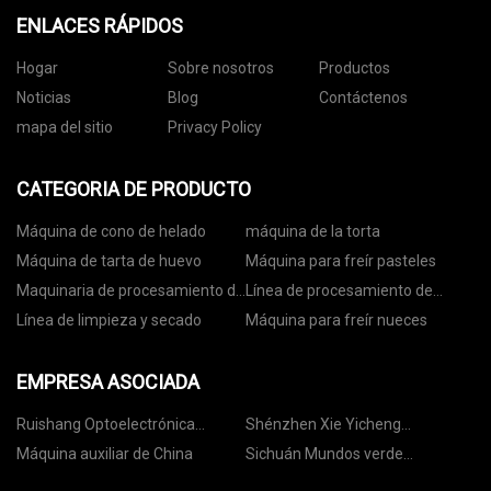
ENLACES RÁPIDOS
Hogar
Sobre nosotros
Productos
Noticias
Blog
Contáctenos
mapa del sitio
Privacy Policy
CATEGORIA DE PRODUCTO
Máquina de cono de helado
máquina de la torta
Máquina de tarta de huevo
Máquina para freír pasteles
Maquinaria de procesamiento de
Línea de procesamiento de
nueces
nueces
Línea de limpieza y secado
Máquina para freír nueces
EMPRESA ASOCIADA
Ruishang Optoelectrónica
Shénzhen Xie Yicheng
compañía, Limitado
Maquinaria Equipo Co., Limitado
Máquina auxiliar de China
Sichuán Mundos verde
Tecnología Co., Ltd