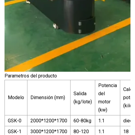
Parametros del producto
Potencia
Calef
Salida
del
Modelo
Dimensión (mm)
poten
(kg/lote)
motor
(kilov
(kw)
GSK-0
2000*1200*1700
60-80kg
1.1
dieci
GSK-1
3000*1200*1700
80-120
1.1
18