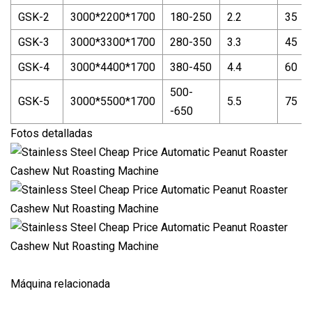
GSK-2
3000*2200*1700
180-250
2.2
35
GSK-3
3000*3300*1700
280-350
3.3
45
GSK-4
3000*4400*1700
380-450
4.4
60
500-
GSK-5
3000*5500*1700
5.5
75
-650
Fotos detalladas
Máquina relacionada