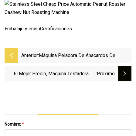
Embalaje y envíoCertificaciones
Anterior:
Máquina Peladora De Anacardos De
Procesamiento Automático De Anacardos
El Mejor Precio, Máquina Tostadora De
:próximo
Cacahuete, Nuez De Cacahuete, Café,
Maíz, Sésamo, Soja, Chile
Nombre:
*