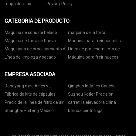
mapa del sitio
Privacy Policy
CATEGORIA DE PRODUCTO
Máquina de cono de helado
máquina de la torta
Máquina de tarta de huevo
Máquina para freír pasteles
Maquinaria de procesamiento de
Línea de procesamiento de
nueces
nueces
Línea de limpieza y secado
Máquina para freír nueces
EMPRESA ASOCIADA
Dongyang mira Artes y
Qingdao Indaflex Caucho
manualidades compañía,
compañía, Limitado
Fábrica de kits de cápsulas
Suzhou Kotler Precisión
Limitado
Maquinaria Co., Ltd
Precio de la línea de filtro de aire
carretilla elevadora china
de cabina
Shanghai Huifeng Médico
bomba centrífuga
Instrumento Co., Limitado.