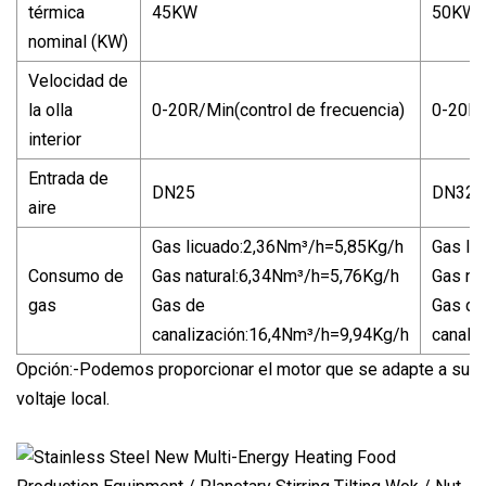
térmica
45KW
50KW
nominal (KW)
Velocidad de
la olla
0-20R/Min(control de frecuencia)
0-20R/
interior
Entrada de
DN25
DN32
aire
Gas licuado:2,36Nm³/h=5,85Kg/h
Gas li
Consumo de
Gas natural:6,34Nm³/h=5,76Kg/h
Gas na
gas
Gas de
Gas de
canalización:16,4Nm³/h=9,94Kg/h
canali
Opción:-Podemos proporcionar el motor que se adapte a su
voltaje local.