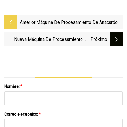
Anterior:
Máquina De Procesamiento De Anacardo
De Anacardo Crudo Completamente
Automática Del Fabricante De China
Nueva Máquina De Procesamiento De
:próximo
Nueces Para Clasificador De Color De
Nueces De Anacardo
Nombre:
*
Correo electrónico:
*