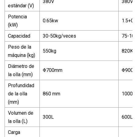
380V
380V
estándar (V)
Potencia
0.65kw
1.5+0.
(kW)
Capacidad
30-50kg/veces
75-10
Peso de la
550kg
820KG
máquina (kg)
Diámetro de
Φ700mm
Φ900
la olla (mm)
Profundidad
de la olla
860 mm
1000 
(mm)
Volumen de
300L
600L
la olla (L)
Carga