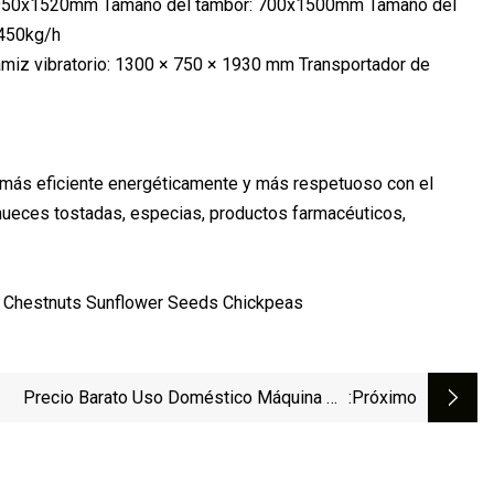
00x950x1520mm Tamaño del tambor: 700x1500mm Tamaño del
450kg/h
iz vibratorio: 1300 × 750 × 1930 mm Transportador de
 más eficiente energéticamente y más respetuoso con el
nueces tostadas, especias, productos farmacéuticos,
Precio Barato Uso Doméstico Máquina De
:próximo
cesamiento De Aceite De Girasol Máquina De
Prensa De Aceite De Coco