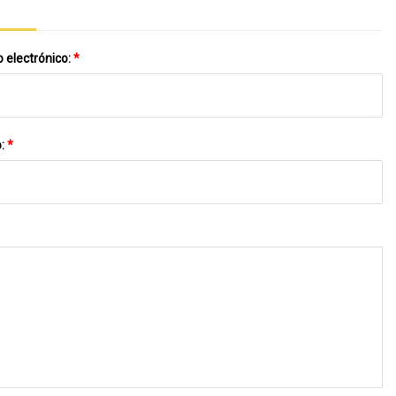
 electrónico:
*
o:
*