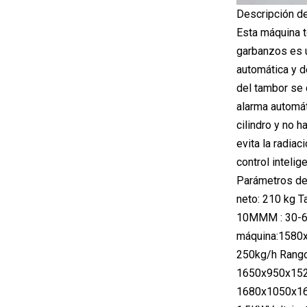
Descripción d
Esta máquina t
garbanzos es u
automática y d
del tambor se 
alarma automát
cilindro y no 
evita la radia
control intelig
Parámetros de
neto: 210 kg
10MMM : 30-60
máquina:1580
250kg/h Rango
1650x950x152
1680x1050x16