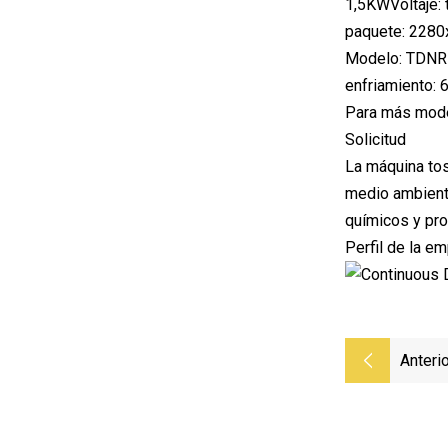
1,5KWVoltaje:
paquete: 228
Modelo: TDNR-
enfriamiento
Para más model
Solicitud
La máquina tos
medio ambiente
químicos y pr
Perfil de la e
Anterio