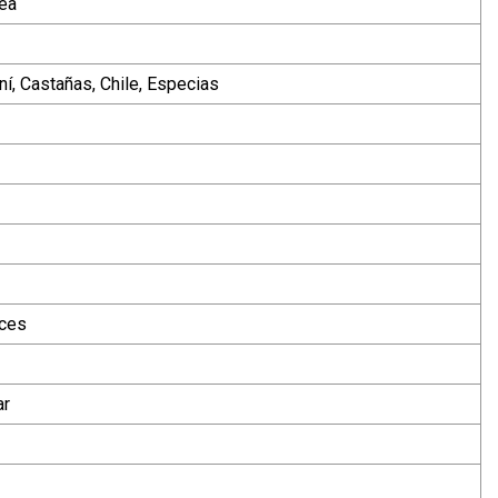
nea
ní, Castañas, Chile, Especias
eces
ar