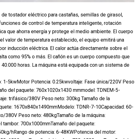
e tostador eléctrico para castañas, semillas de girasol,
unciones de control de temperatura inteligente, rotación
ca que ahorra energía y protege el medio ambiente. El cuerpo
el valor de temperatura establecido, el equipo emitirá una
r inducción eléctrica. El calor actúa directamente sobre el
tan alta como 95% o más. El cañón es un cuerpo compuesto que
 de 40.000 horas. La máquina está equipada con un sistema de
 1-5kwMotor Potencia: 0.25kwvoltaje: Fase única/220V Peso
año del paquete: 760x1020x1430 mmmodel: TDNEM-5-
e: trifásico/380V Peso neto: 300kg Tamaño de la
quete: 1670x840x1490mmModelo: TDNR-7-10Capacidad: 60-
ico/380V Peso neto: 480kgTamaño de la máquina:
l tambor: 700x1000mmTamaño del paquete:
/hRango de potencia: 6-48KWPotencia del motor: