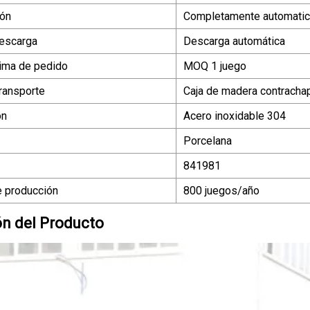
ión
Completamente automati
escarga
Descarga automática
ima de pedido
MOQ 1 juego
ransporte
Caja de madera contracha
ón
Acero inoxidable 304
Porcelana
841981
 producción
800 juegos/año
ón del Producto