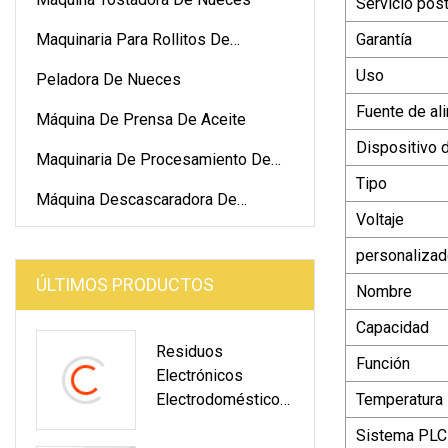
Servicio pos
Maquinaria Para Rollitos De
Garantía
Primavera
Uso
Peladora De Nueces
Fuente de al
Máquina De Prensa De Aceite
Dispositivo 
Maquinaria De Procesamiento De
Tipo
Pasteles
Máquina Descascaradora De
Voltaje
Nueces
personaliza
ÚLTIMOS PRODUCTOS
Nombre
Capacidad
Residuos
Función
Electrónicos
Electrodomésticos
Temperatura
Trituración
Sistema PLC
Limpieza