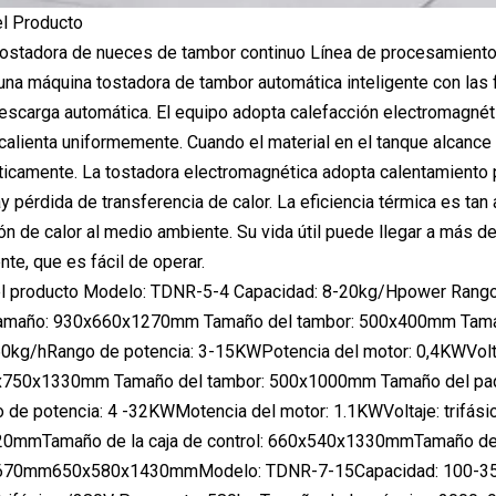
el Producto
ostadora de nueces de tambor continuo Línea de procesamiento d
na máquina tostadora de tambor automática inteligente con las f
escarga automática. El equipo adopta calefacción electromagnéti
calienta uniformemente. Cuando el material en el tanque alcance 
icamente. La tostadora electromagnética adopta calentamiento po
hay pérdida de transferencia de calor. La eficiencia térmica es 
ción de calor al medio ambiente. Su vida útil puede llegar a más
ente, que es fácil de operar.
l producto Modelo: TDNR-5-4 Capacidad: 8-20kg/Hpower Rango:
 Tamaño: 930x660x1270mm Tamaño del tambor: 500x400mm Tam
kg/hRango de potencia: 3-15KWPotencia del motor: 0,4KWVoltaj
x750x1330mm Tamaño del tambor: 500x1000mm Tamaño del pa
 de potencia: 4 -32KWMotencia del motor: 1.1KWVoltaje: trifás
0mmTamaño de la caja de control: 660x540x1330mmTamaño de
70mm650x580x1430mmModelo: TDNR-7-15Capacidad: 100-350kg