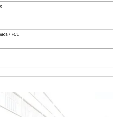
co
pada / FCL