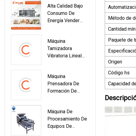
Alta Calidad Bajo
Separación Y
Automatizac
Consumo De
Secado Líneas De
Método de d
Energía Vender
Reciclaje
Como Pan Caliente
Cantidad mín
La Máquina De
Paquete de t
Máquina
Vulcanización De
Tamizadora
Tubos Internos
Especificaci
Vibratoria Lineal
Personalizable
Origen
Para
Procesamiento De
Código hs
Máquina
Alimentos Para
Prensadora De
Capacidad de
Clasificar Nueces
Formación De
De Macadamia
Descripci
Cáscara De Tarta
De Huevo De Seis
Máquina De
Filas Y 8 Orificios
Procesamiento De
Equipos De
Cascanueces Para