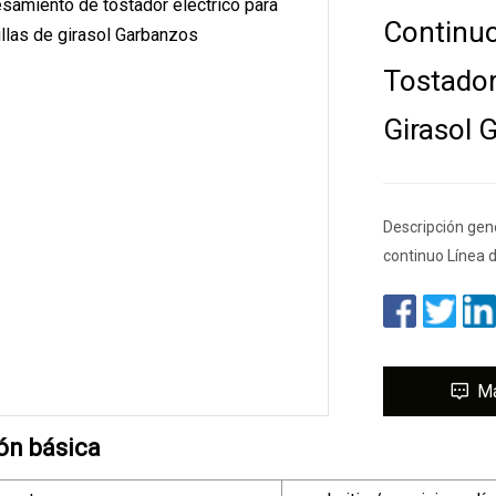
Continuo
Tostador
Girasol 
Descripción gen
continuo Línea 
M
ón básica