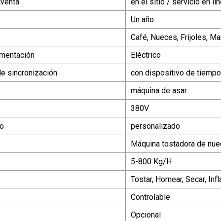
tventa
en el sitio / servicio en lí
Un año
Café, Nueces, Frijoles, Ma
imentación
Eléctrico
de sincronización
con dispositivo de tiempo
máquina de asar
380V
do
personalizado
Máquina tostadora de nu
5-800 Kg/H
Tostar, Hornear, Secar, Infl
Controlable
Opcional