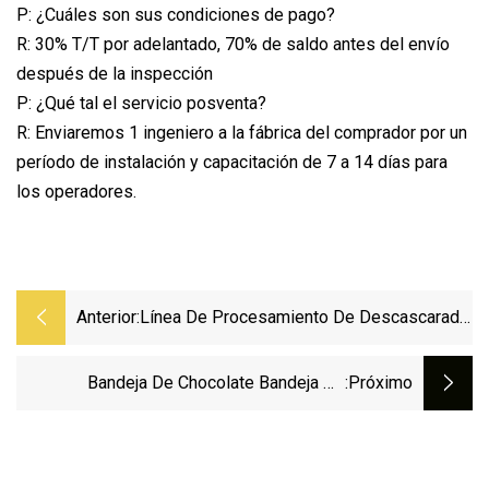
P: ¿Cuáles son sus condiciones de pago?
R: 30% T/T por adelantado, 70% de saldo antes del envío
después de la inspección
P: ¿Qué tal el servicio posventa?
R: Enviaremos 1 ingeniero a la fábrica del comprador por un
período de instalación y capacitación de 7 a 14 días para
los operadores.
Anterior:
Línea De Procesamiento De Descascarado
Y Trituración De Avellanas Trituradora
Automática De Clasificación De Nueces
Bandeja De Chocolate Bandeja De
:próximo
Pastelería Bandeja De Kebab De Carne
Cesta De Comida Lavadora Para
Procesamiento De Pan