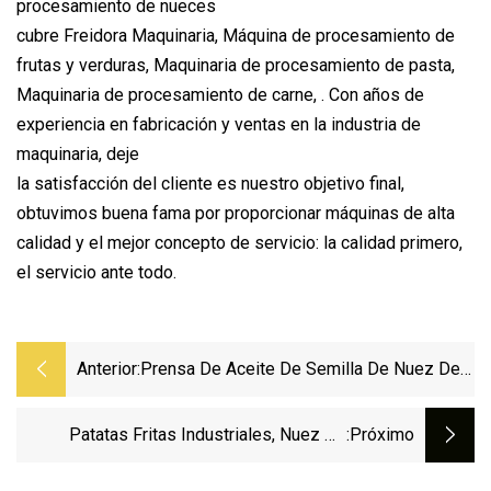
procesamiento de nueces
cubre Freidora Maquinaria, Máquina de procesamiento de
frutas y verduras, Maquinaria de procesamiento de pasta,
Maquinaria de procesamiento de carne, . Con años de
experiencia en fabricación y ventas en la industria de
maquinaria, deje
la satisfacción del cliente es nuestro objetivo final,
obtuvimos buena fama por proporcionar máquinas de alta
calidad y el mejor concepto de servicio: la calidad primero,
el servicio ante todo.
Anterior:
Prensa De Aceite De Semilla De Nuez De
Moringa Pequeña Completamente
Automática Equipo De Expulsor De Aceite
Patatas Fritas Industriales, Nuez De
:próximo
Planta De Procesamiento De Aceite Frío
Anacardo, Máquina Para Freír Pescado
De Colza Línea De Procesamiento De