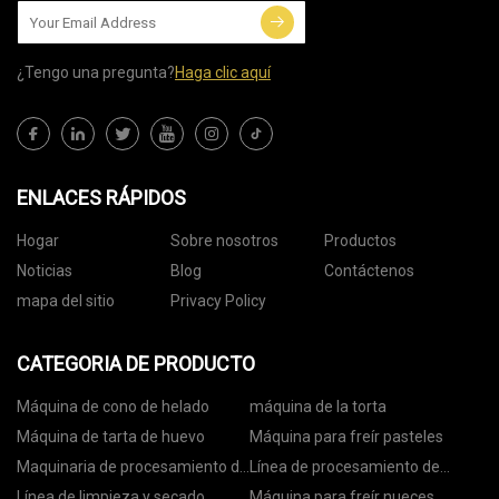
¿Tengo una pregunta?
Haga clic aquí
ENLACES RÁPIDOS
Hogar
Sobre nosotros
Productos
Noticias
Blog
Contáctenos
mapa del sitio
Privacy Policy
CATEGORIA DE PRODUCTO
Máquina de cono de helado
máquina de la torta
Máquina de tarta de huevo
Máquina para freír pasteles
Maquinaria de procesamiento de
Línea de procesamiento de
nueces
nueces
Línea de limpieza y secado
Máquina para freír nueces