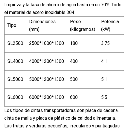
limpieza y la tasa de ahorro de agua hasta en un 70%. Todo
el material de acero inoxidable 304.
Dimensiones
Peso
Potencia
Tipo
C
(mm)
(kilogramos)
(kW)
5
SL2500
2500*1000*1300
180
3.75
k
8
SL4000
4000*1200*1300
400
4.1
k
1
SL5000
5000*1200*1300
500
5.1
k
2
SL6000
6000*1200*1300
600
5.5
k
Los tipos de cintas transportadoras son placa de cadena,
cinta de malla y placa de plástico de calidad alimentaria.
Las frutas y verduras pequeñas, irregulares y puntiagudas,