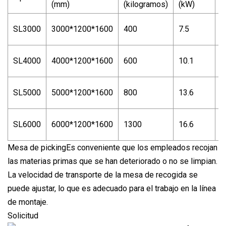
(mm)
(kilogramos)
(kW)
5
SL3000
3000*1200*1600
400
7.5
k
8
SL4000
4000*1200*1600
600
10.1
k
1
SL5000
5000*1200*1600
800
13.6
k
1
SL6000
6000*1200*1600
1300
16.6
k
Mesa de pickingEs conveniente que los empleados recojan
las materias primas que se han deteriorado o no se limpian.
La velocidad de transporte de la mesa de recogida se
puede ajustar, lo que es adecuado para el trabajo en la línea
de montaje.
Solicitud