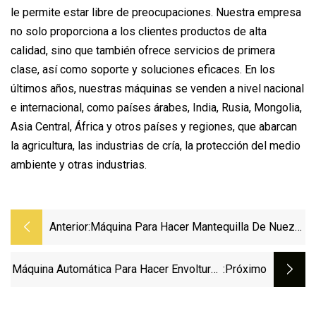
le permite estar libre de preocupaciones. Nuestra empresa
no solo proporciona a los clientes productos de alta
calidad, sino que también ofrece servicios de primera
clase, así como soporte y soluciones eficaces. En los
últimos años, nuestras máquinas se venden a nivel nacional
e internacional, como países árabes, India, Rusia, Mongolia,
Asia Central, África y otros países y regiones, que abarcan
la agricultura, las industrias de cría, la protección del medio
ambiente y otras industrias.
Anterior:
Máquina Para Hacer Mantequilla De Nuez
De Molino Coloidal Pequeño De Uso
Doméstico
Máquina Automática Para Hacer Envolturas
:próximo
De Bolas De Masa Hervida/Fabricante De
Rollos De Primavera Wonton/Máquina