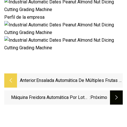
Perfil de la empresa
Anterior:
Ensalada Automática De Múltiples Frutas Y
Verduras Congeladas Lavado Cortador
Rebanador Secado Procesamiento
Máquina Freidora Automática Por Lotes
:próximo
Máquina De Fabricación Limpieza De Aire
Freidora Por Lotes De
Clasificación Línea De Producción
Maní/frijol/nuez/Máquina De Refrigerios
Freidora Automática Por Lotes A La Venta