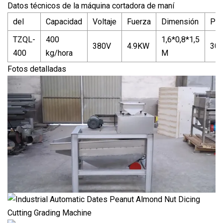
Datos técnicos de la máquina cortadora de maní
del
Capacidad
Voltaje
Fuerza
Dimensión
Pe
TZQL-
400
1,6*0,8*1,5
380V
4.9KW
30
400
kg/hora
M
Fotos detalladas