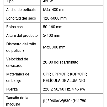
Tipo
450W
Ancho de película
Máx. 430 mm
Longitud del saco
120-6000 mm
Bolsa con
50-160 mm
Altura del producto
5-100 mm
Diámetro del rollo
Máx. 300 mm
de película
Velocidad de
20-80 bolsas/minuto
envasado
Materiales de
OPP, OPP/CPP, KOP/CPP,
embalaje
PELÍCULA DE ALUMINIO
Fuerza
220 V, 50/60 Hz, 4,45 KW
Tamaño de la
(L)3960×(W)830×(H)1780
máquina