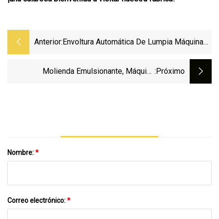
Anterior:
Envoltura Automática De Lumpia Máquina
Para Fabricar Rollos De Primavera De
Pastelería Samosa
Molienda Emulsionante, Máquina
:próximo
Trituradora Coloidal De Mantequilla De
Maní, Molino Coloidal De Acero Inoxidable
Para Maní/sésamo/nuez De Cacao
Nombre:
*
Correo electrónico:
*