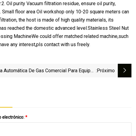
. Oil purity Vacuum filtration residue, ensure oil purity,
th.3. Small floor area Oil workshop only 10-20 square meters can
ltration, the host is made of high quality materials, its
 has reached the domestic advanced level.Stainless Steel Nut
ocessing MachineWe could offer matched related machine,such
 u have any interest,pls contact with us freely.
ra Automática De Gas Comercial Para Equipos
:próximo
Cocina Para Patatas Fritas, Nueces Y Frijoles
 electrónico:
*