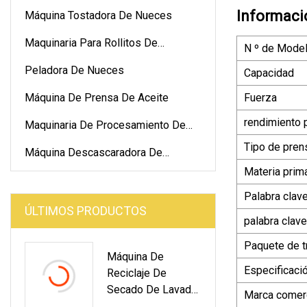
Informaci
Máquina Tostadora De Nueces
Maquinaria Para Rollitos De
N º de Model
Primavera
Peladora De Nueces
Capacidad
Máquina De Prensa De Aceite
Fuerza
rendimiento 
Maquinaria De Procesamiento De
Pasteles
Tipo de pren
Máquina Descascaradora De
Nueces
Materia prim
Palabra clav
ÚLTIMOS PRODUCTOS
palabra clave
Paquete de t
Máquina De
Especificaci
Reciclaje De
Secado De Lavado
Marca comerc
De Trituración De