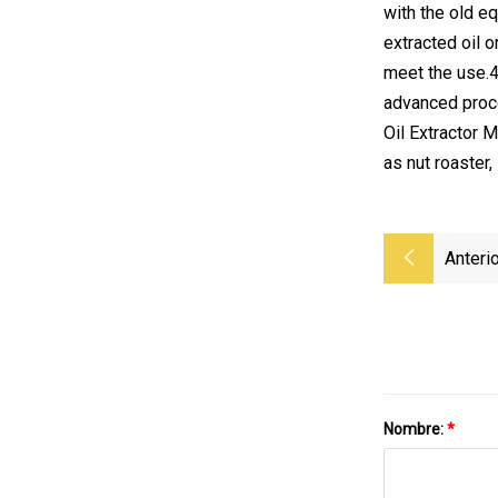
with the old eq
extracted oil o
meet the use.4.
advanced proce
Oil Extractor 
as nut roaster, 
Anterio
Nombre:
*