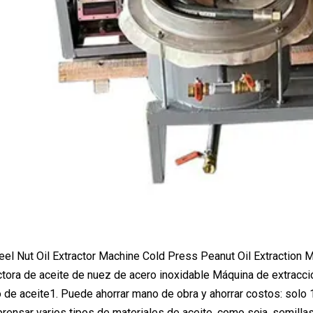
tora de aceite de nuez de acero inoxidable Máquina de extracci
de aceite1. Puede ahorrar mano de obra y ahorrar costos: solo 
prensar varios tipos de materiales de aceite, como soja, semillas