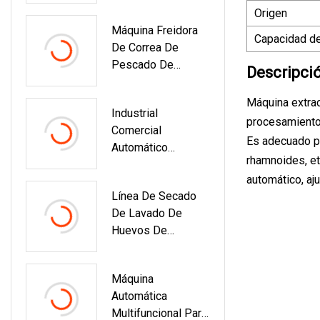
Origen
Limpieza De
Máquina Freidora
Película De
Capacidad de
De Correa De
Plástico PP
Pescado De
PE/Línea De
Descripci
Nueces Y Chips De
Lavado De
Yuca De Gas
Reciclaje De
Máquina extrac
Industrial
Automática
Película De
procesamiento
Comercial
Continua Con Filtro
Plástico
Es adecuado pa
Automático
De Aceite Freidora
rhamnoides, et
Planetario
De Patatas Fritas
automático, aju
Almendra Nuez
Línea De Secado
Tostada Nuez
De Lavado De
Anacardo
Huevos De
Cacahuete Tostado
Exportación
Avellana
Caliente/Cadena
Procesamiento De
Máquina
De Producción De
Fritura Fabricación
Automática
Limpieza De
De Alimentos
Multifuncional Para
Huevos
Máquina