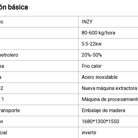
ón básica
o.
INZY
80-600 kg/hora
5.5-22kw
petrolero
20%-50%
sa
Frio calor
a
Acero inoxidable
e2
Nueva máquina extractora d
 1
Máquina de procesamiento
ransporte
Embalaje de madera
ón
1680*1300*1550
ial
invertir