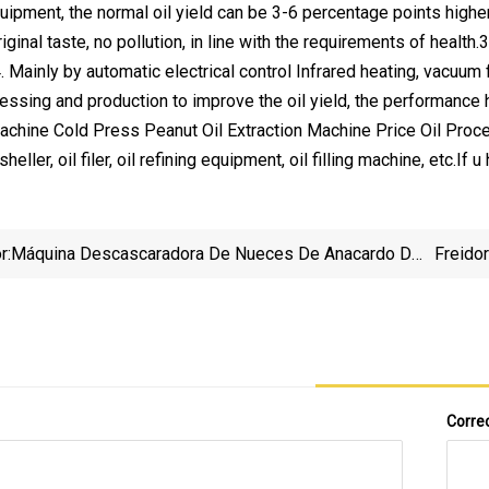
uipment, the normal oil yield can be 3-6 percentage points higher.2
riginal taste, no pollution, in line with the requirements of heal
 Mainly by automatic electrical control Infrared heating, vacuum fi
ssing and production to improve the oil yield, the performance
Machine Cold Press Peanut Oil Extraction Machine Price Oil Pr
sheller, oil filer, oil refining equipment, oil filling machine, etc.If
r:
Máquina Descascaradora De Nueces De Anacardo De
Freido
Venta Caliente Máquina De Cocina De Vapor De
De 
Nueces De Anacardo
Correo