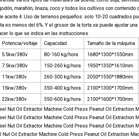
godón, marañón, linaza, coco y todos los cultivos con contenido d
e aceite.4. Uso de terrenos pequeños: solo 10-20 cuadrados pue
ta es menos del 6%. Y el grosor de la torta se puede ajustar una 
cer lo que se indica en las instrucciones.
Potencia/voltaje
Capacidad
Tamaño de la máquina
5.5kw/380v
80-160 kg/hora
1680*1300*1550mm
7.5kw/380v
150-260 kg/hora
1950*1350*1610mm
11kw/380v
260-300 kg/hora
2050*1550*1880mm
15kw/380v
350-400 kg/hora
2100*1300*1700mm
22kw/380v
550-600 kg/hora
2100*1600*1700mm
l Nut Oil Extractor Machine Cold Press Peanut Oil Extraction Ma