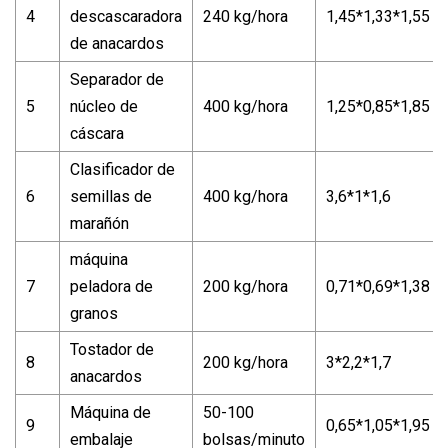
4
descascaradora
240 kg/hora
1,45*1,33*1,55
de anacardos
Separador de
5
núcleo de
400 kg/hora
1,25*0,85*1,85
cáscara
Clasificador de
6
semillas de
400 kg/hora
3,6*1*1,6
marañón
máquina
7
peladora de
200 kg/hora
0,71*0,69*1,38
granos
Tostador de
8
200 kg/hora
3*2,2*1,7
anacardos
Máquina de
50-100
9
0,65*1,05*1,95
embalaje
bolsas/minuto