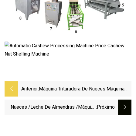
Anterior:
Máquina Trituradora De Nueces Máquina
Descascaradora De Almendras Máquina De
Procesamiento De Nueces De Macadamia
Nueces /Leche De Almendras /Máquina
:próximo
Y Anacardos
De Molienda De Mantequilla De Maní
Procesamiento Que Hace La Máquina