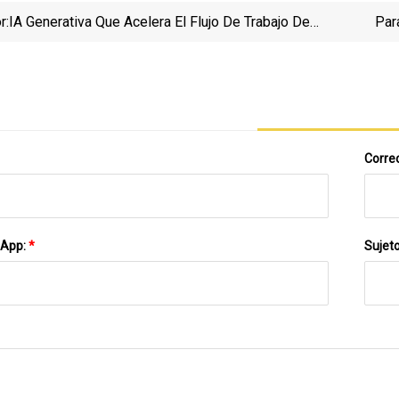
r:
IA Generativa Que Acelera El Flujo De Trabajo De
Par
Imágenes Sísmicas
Correo
sApp:
*
Sujet