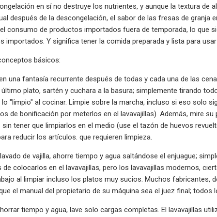
ongelación en sí no destruye los nutrientes, y aunque la textura de
al después de la descongelación, el sabor de las fresas de granja en
 el consumo de productos importados fuera de temporada, lo que signi
s importados. Y significa tener la comida preparada y lista para usa
 conceptos básicos:
en una fantasía recurrente después de todas y cada una de las cen
el último plato, sartén y cuchara a la basura; simplemente tirando to
 lo "limpio" al cocinar. Limpie sobre la marcha, incluso si eso solo s
os de bonificación por meterlos en el lavavajillas). Además, mire su
sin tener que limpiarlos en el medio (use el tazón de huevos revuelt
para reducir los artículos. que requieren limpieza.
lavado de vajilla, ahorre tiempo y agua saltándose el enjuague; sim
s de colocarlos en el lavavajillas, pero los lavavajillas modernos, c
abajo al limpiar incluso los platos muy sucios. Muchos fabricantes, 
que el manual del propietario de su máquina sea el juez final; todos
orrar tiempo y agua, lave solo cargas completas. El lavavajillas uti