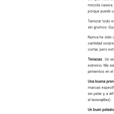
mezcla casera. 
porque puede us
Tamizar todo e
sin grumos. Guá
Nunca he sido u
cantidad sorpre
cortar, pero es
Tenazas
. Un s
extremo. Me si
pimientos en el
Una buena pren
marcas específi
sin pelar y, a d
el lavavajillas).
Un buen pelador