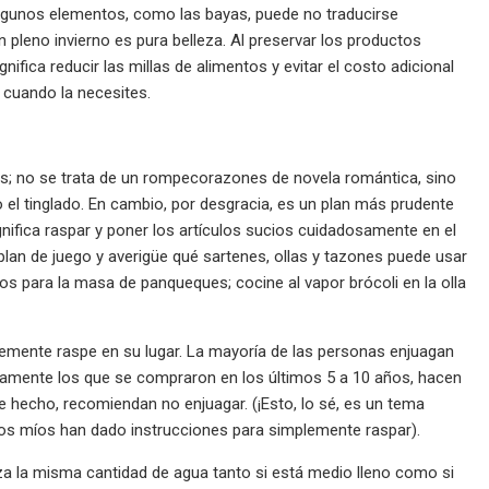
 algunos elementos, como las bayas, puede no traducirse
 pleno invierno es pura belleza. Al preservar los productos
fica reducir las millas de alimentos y evitar el costo adicional
r cuando la necesites.
as; no se trata de un rompecorazones de novela romántica, sino
do el tinglado. En cambio, por desgracia, es un plan más prudente
ignifica raspar y poner los artículos sucios cuidadosamente en el
 plan de juego y averigüe qué sartenes, ollas y tazones puede usar
os para la masa de panqueques; cocine al vapor brócoli en la olla
plemente raspe en su lugar. La mayoría de las personas enjuagan
iertamente los que se compraron en los últimos 5 a 10 años, hacen
de hecho, recomiendan no enjuagar. (¡Esto, lo sé, es un tema
 los míos han dado instrucciones para simplemente raspar).
liza la misma cantidad de agua tanto si está medio lleno como si