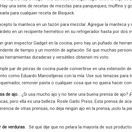
Hay una serie de recetas de mezclas para panqueques, muffins y gof
arla para cualquier receta de Bisquick.
xcepto la manteca en un tazón para mezclar. Agregue la manteca y 
rdelo en un recipiente hermético en su refrigerador hasta por dos 
n gran inspector Gadget en la cocina, pero hay un puñado de herra
ndente de tiempo y un montón de agitación. Sé que muchas personas
tas herramientas duraderas y versátiles obtienen mi voto.
imple par de pinzas de cocina puede convertirse en una extensión d
ento como Eduardo Manostijeras con la mía. Use sus tenazas para to
 quemador, remover pasta o cualquier cosa que no quiera hacer con
sa de ajo.
. ¿Si usa mucho ajo y no tiene una buena prensa de ajo? 
cas, pero ella es una belleza: Rosle Garlic Press. Esta prensa de ac
iferencia de otras prensas, no deja ningún ajo en la prensa, ¡solo la 
 de verduras.
. Sé que dije que no pelara la mayoría de sus product