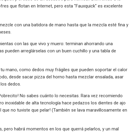
res que flotan en Internet, pero esta "Fauxquick" es excelente
mezcle con una batidora de mano hasta que la mezcla esté fina y
meses.
mientas con las que vivo y muero: terminan ahorrando una
 pueden arreglárselas con un buen cuchillo y una tabla de
e tu mano, como dedos muy frágiles que pueden soportar el calor
do, desde sacar pizza del horno hasta mezclar ensalada, asar
 los dedos.
¡Pobrecito! No sabes cuánto lo necesitas. Rara vez recomiendo
ero inoxidable de alta tecnología hace pedazos los dientes de ajo
piel que no tuviste que pelar! (También se lava maravillosamente en
os, pero habrá momentos en los que querrá pelarlos, y un mal