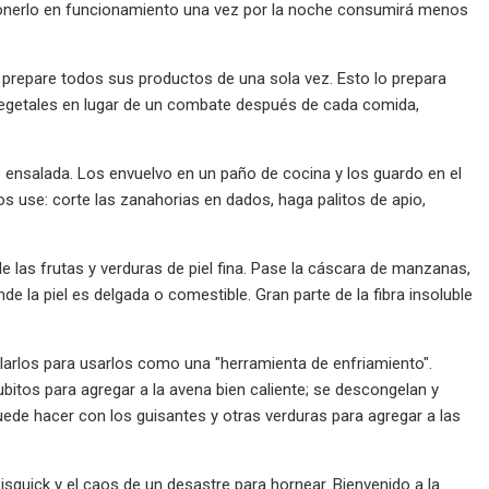
y ponerlo en funcionamiento una vez por la noche consumirá menos
 prepare todos sus productos de una sola vez. Esto lo prepara
 vegetales en lugar de un combate después de cada comida,
 ensalada. Los envuelvo en un paño de cocina y los guardo en el
s use: corte las zanahorias en dados, haga palitos de apio,
e las frutas y verduras de piel fina. Pase la cáscara de manzanas,
e la piel es delgada o comestible. Gran parte de la fibra insoluble
larlos para usarlos como una "herramienta de enfriamiento".
itos para agregar a la avena bien caliente; se descongelan y
ede hacer con los guisantes y otras verduras para agregar a las
Bisquick y el caos de un desastre para hornear. Bienvenido a la