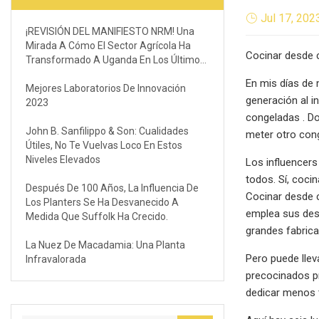
Jul 17, 202
¡REVISIÓN DEL MANIFIESTO NRM! Una
Mirada A Cómo El Sector Agrícola Ha
Cocinar desde c
Transformado A Uganda En Los Últimos
Dos Años
En mis días de 
Mejores Laboratorios De Innovación
generación al i
2023
congeladas . Do
John B. Sanfilippo & Son: Cualidades
meter otro con
Útiles, No Te Vuelvas Loco En Estos
Niveles Elevados
Los influencer
todos. Sí, coci
Después De 100 Años, La Influencia De
Cocinar desde 
Los Planters Se Ha Desvanecido A
emplea sus des
Medida Que Suffolk Ha Crecido.
grandes fabrica
La Nuez De Macadamia: Una Planta
Pero puede llev
Infravalorada
precocinados pr
dedicar menos 