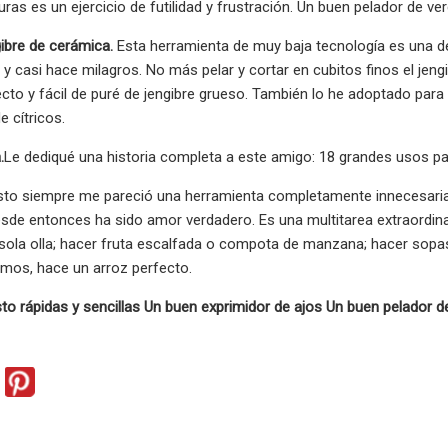
uras es un ejercicio de futilidad y frustración. Un buen pelador de v
gibre de cerámica.
Esta herramienta de muy baja tecnología es una de
y casi hace milagros. No más pelar y cortar en cubitos finos el jengibr
cto y fácil de puré de jengibre grueso. También lo he adoptado para
e cítricos.
.
Le dediqué una historia completa a este amigo: 18 grandes usos para
to siempre me pareció una herramienta completamente innecesaria 
esde entonces ha sido amor verdadero. Es una multitarea extraordin
ola olla; hacer fruta escalfada o compota de manzana; hacer sopas 
emos, hace un arroz perfecto.
to rápidas y sencillas Un buen exprimidor de ajos Un buen pelador de 