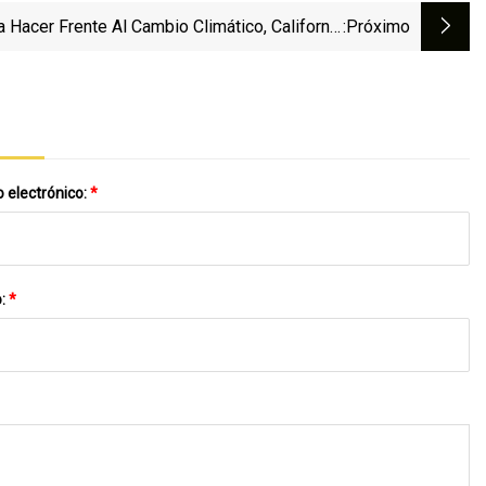
a Hacer Frente Al Cambio Climático, California
:próximo
Prueba Nuevos Cultivos
 electrónico:
*
o:
*