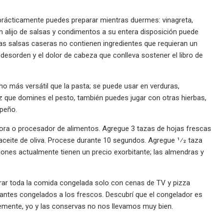
prácticamente puedes preparar mientras duermes: vinagreta,
un alijo de salsas y condimentos a su entera disposición puede
 las salsas caseras no contienen ingredientes que requieran un
 desorden y el dolor de cabeza que conlleva sostener el libro de
 más versátil que la pasta; se puede usar en verduras,
z que domines el pesto, también puedes jugar con otras hierbas,
apeño.
dora o procesador de alimentos. Agregue 3 tazas de hojas frescas
ceite de oliva. Procese durante 10 segundos. Agregue 1⁄2 taza
ñones actualmente tienen un precio exorbitante; las almendras y
rar toda la comida congelada solo con cenas de TV y pizza
santes congelados a los frescos. Descubrí que el congelador es
lemente, yo y las conservas no nos llevamos muy bien.