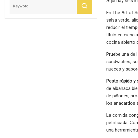
Aquí hay seis l
En The Art of S
salsa verde, al
reducir el tiem
título en cienc
cocina abierto 
Pruebe una de l
sándwiches, sop
nueces y sabore
Pesto rápido y 
de albahaca bie
de piñones, pro
los anacardos s
La comida conge
petrificada. Co
una herramienta