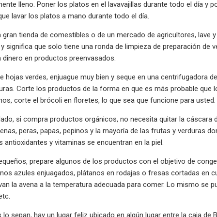
nte lleno. Poner los platos en el lavavajillas durante todo el día 
que lavar los platos a mano durante todo el día.
gran tienda de comestibles o de un mercado de agricultores, lave y
y significa que solo tiene una ronda de limpieza de preparación de
a dinero en productos preenvasados.
e hojas verdes, enjuague muy bien y seque en una centrifugadora de
uras. Corte los productos de la forma en que es más probable que lo
nos, corte el brócoli en floretes, lo que sea que funcione para usted.
lado, si compra productos orgánicos, no necesita quitar la cáscara d
enas, peras, papas, pepinos y la mayoría de las frutas y verduras dond
 antioxidantes y vitaminas se encuentran en la piel.
pequeños, prepare algunos de los productos con el objetivo de conge
os azules enjuagados, plátanos en rodajas o fresas cortadas en cub
van la avena a la temperatura adecuada para comer. Lo mismo se pu
etc.
lo sepan, hay un lugar feliz ubicado en algún lugar entre la caja de 