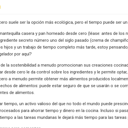
3
ero suele ser la opción más ecológica, pero el tiempo puede ser un
mantequilla casera y pan horneado desde cero (léase: antes de los ni
ngrediente secreto número uno del siglo pasado (crema de champiñon
s hijos y un trabajo de tiempo completo más tarde, estoy pensando, 
gelador por aquí?
s de la sostenibilidad a menudo promocionan sus creaciones cocina
nar desde cero le da control sobre los ingredientes y le permite opta
cero a menudo permite obtener más alimentos producidos localme
echos de alimentos: puede estar seguro de que se usarán o se com
ntes de alimentos.
ar tiempo, un activo valioso del que no todo el mundo puede prescin
ocesados ​​para ahorrar tiempo y dinero en la cocina. Incluso si pa
tiempo a las tareas mundanas le dejará más tiempo para las tareas