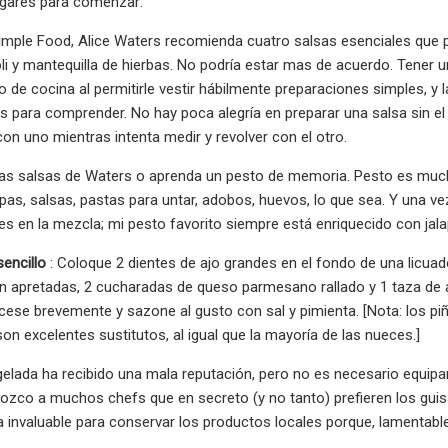
ugares para comenzar:
imple Food, Alice Waters recomienda cuatro salsas esenciales que 
ioli y mantequilla de hierbas. No podría estar mas de acuerdo. Tener 
po de cocina al permitirle vestir hábilmente preparaciones simples, y
ias para comprender. No hay poca alegría en preparar una salsa sin el
con uno mientras intenta medir y revolver con el otro.
as salsas de Waters o aprenda un pesto de memoria. Pesto es mucho
as, salsas, pastas para untar, adobos, huevos, lo que sea. Y una ve
s en la mezcla; mi pesto favorito siempre está enriquecido con jal
sencillo
: Coloque 2 dientes de ajo grandes en el fondo de una licua
n apretadas, 2 cucharadas de queso parmesano rallado y 1 taza de a
cese brevemente y sazone al gusto con sal y pimienta. [Nota: los pi
on excelentes sustitutos, al igual que la mayoría de las nueces.]
lada ha recibido una mala reputación, pero no es necesario equipa
nozco a muchos chefs que en secreto (y no tanto) prefieren los gui
 invaluable para conservar los productos locales porque, lamentab