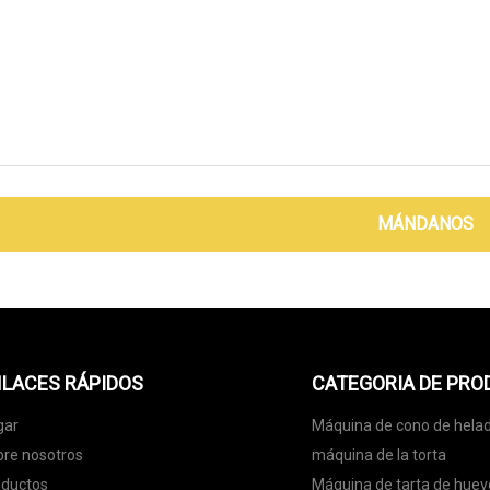
MÁNDANOS
LACES RÁPIDOS
CATEGORIA DE PR
gar
Máquina de cono de hela
re nosotros
máquina de la torta
oductos
Máquina de tarta de huev