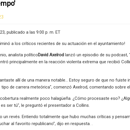
empo'
23
23, publicado a las 9:00 p. m. ET
liminó a los críticos recientes de su actuación en el ayuntamiento!
nio, analista político
David Axelrod
lanzó un episodio de su podcast, 
entró principalmente en la reacción violenta extrema que recibió Col
ntaste allí de una manera notable... Estoy seguro de que no fuiste i
 tipo de carrera meteórica", comenzó Axelrod, comentando sobre el 
 cobertura realmente poco halagüeña. ¿Cómo procesaste eso? ¿Alg
s ser tú", le preguntó el presentador a Collins.
o un revés. Entiendo totalmente que hubo muchas críticas y pensa
har al favorito republicano”, dijo en respuesta. .