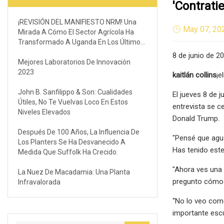
'contrati
¡REVISIÓN DEL MANIFIESTO NRM! Una
May 07, 20
Mirada A Cómo El Sector Agrícola Ha
Transformado A Uganda En Los Últimos
Dos Años
8 de junio de 20
Mejores Laboratorios De Innovación
2023
kaitlán collins
¡e
John B. Sanfilippo & Son: Cualidades
El jueves 8 de ju
Útiles, No Te Vuelvas Loco En Estos
entrevista se c
Niveles Elevados
Donald Trump.
Después De 100 Años, La Influencia De
"Pensé que agua
Los Planters Se Ha Desvanecido A
Has tenido este
Medida Que Suffolk Ha Crecido.
"Ahora ves una
La Nuez De Macadamia: Una Planta
pregunto cómo e
Infravalorada
“No lo veo com
importante escuc