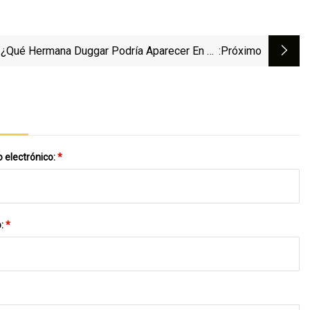
¿Qué Hermana Duggar Podría Aparecer En La
:próximo
Segunda Temporada De Las Docuseries?
 electrónico:
*
o:
*