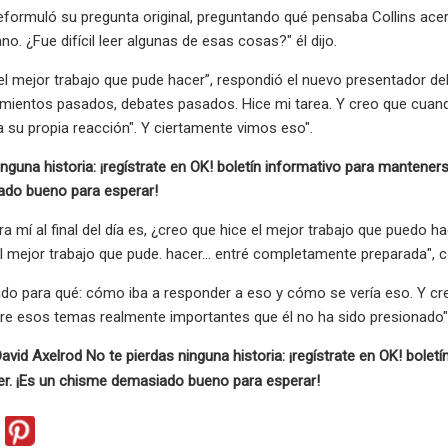
eformuló su pregunta original, preguntando qué pensaba Collins acerca
. ¿Fue difícil leer algunas de esas cosas?" él dijo.
el mejor trabajo que pude hacer”, respondió el nuevo presentador 
ientos pasados, debates pasados. Hice mi tarea. Y creo que cuando 
 su propia reacción". Y ciertamente vimos eso".
inguna historia: ¡regístrate en OK! boletín informativo para mantener
do bueno para esperar!
ra mí al final del día es, ¿creo que hice el mejor trabajo que pue
el mejor trabajo que pude. hacer... entré completamente preparada", 
do para qué: cómo iba a responder a eso y cómo se vería eso. Y cre
re esos temas realmente importantes que él no ha sido presionado",
 David Axelrod No te pierdas ninguna historia: ¡regístrate en OK! bol
er. ¡Es un chisme demasiado bueno para esperar!