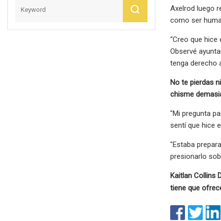
Axelrod luego r
como ser humano
“Creo que hice 
Observé ayuntam
tenga derecho a
No te pierdas n
chisme demasia
"Mi pregunta pa
sentí que hice 
"Estaba prepara
presionarlo sob
Kaitlan Collins
tiene que ofrec