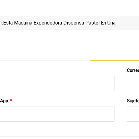
r:
Esta Máquina Expendedora Dispensa Pastel En Una
Lata
Correo
sApp:
*
Sujet