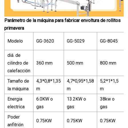
Parámetro de la máquina para fabricar envoltura de rollitos
primavera
Modelo
GG-3620
GG-5029
GG-8045
diá. de
cilindro de
360 mm
500 mm
800 mm
calefacción
Tamaño de
4,3*0,8*1,35
4,7*0,95*1,58
5,2*1*1,5
la máquina
m
m
m
Energia
6.0KW o
13.2KW o
38kw o
electrica
gas
gas
gas
Poder
0.75KW
0.75KW
0.75KW
anfitrión