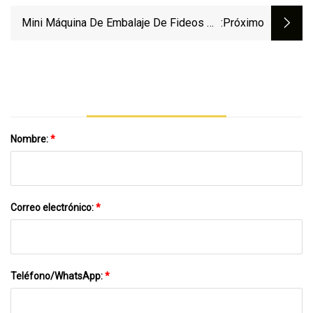
Inoxidable
Mini Máquina De Embalaje De Fideos De
:próximo
Pastelería Italiana De Acero Inoxidable
Nombre:
*
Correo electrónico:
*
Teléfono/WhatsApp:
*