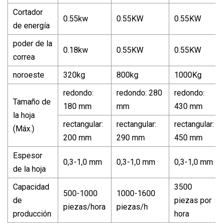
Cortador
0.55kw
0.55KW
0.55KW
de energía
poder de la
0.18kw
0.55KW
0.55KW
correa
noroeste
320kg
800kg
1000Kg
redondo:
redondo: 280
redondo:
Tamaño de
180 mm
mm
430 mm
la hoja
rectangular:
rectangular:
rectangular:
(Máx.)
200 mm
290 mm
450 mm
Espesor
0,3-1,0 mm
0,3-1,0 mm
0,3-1,0 mm
de la hoja
Capacidad
3500
500-1000
1000-1600
de
piezas por
piezas/hora
piezas/h
producción
hora