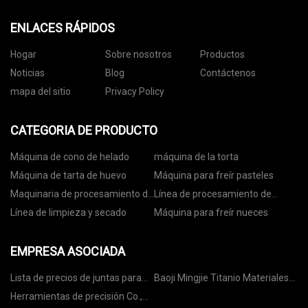
ENLACES RÁPIDOS
Hogar
Sobre nosotros
Productos
Noticias
Blog
Contáctenos
mapa del sitio
Privacy Policy
CATEGORIA DE PRODUCTO
Máquina de cono de helado
máquina de la torta
Máquina de tarta de huevo
Máquina para freír pasteles
Maquinaria de procesamiento de
Línea de procesamiento de
nueces
nueces
Línea de limpieza y secado
Máquina para freír nueces
EMPRESA ASOCIADA
Lista de precios de juntas para
Baoji Mingjie Titanio Materiales
intercambiadores de calor de
Tecnología Co., Limitado.
Herramientas de precisión Co.,