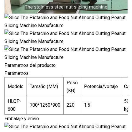
Parametros del producto
Parámetros:
Peso
Modelo
Tamaño (MM)
Potencia/voltaje
Cap
(KG)
HLQP-
500
700*1250*900
220
1.5
600
kg/
Embalaje y envío