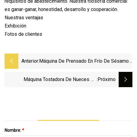
requisitos de abastecimiento. Nuestra filosofía comercial
es ganar-ganar, honestidad, desarrollo y cooperación.
Nuestras ventajas
Exhibición
Fotos de clientes
Anterior:
Máquina De Prensado En Frío De Sésamo
Hidráulico De Extracción De Aceite De
Nuez Para Pequeñas Empresas
Máquina Tostadora De Nueces De
:próximo
Macadamia, Garbanzos Y Granos De
Cacao, La Mejor Venta
Nombre:
*