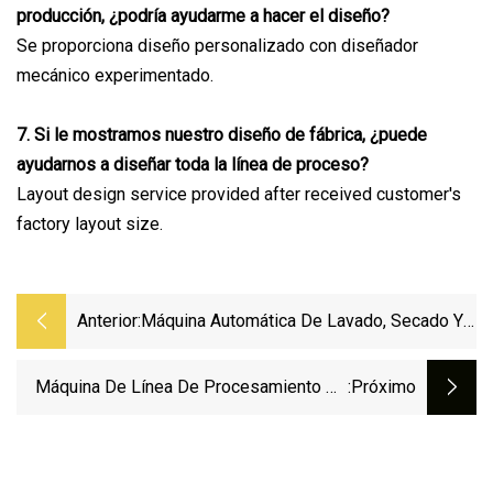
producción, ¿podría ayudarme a hacer el diseño?
Se proporciona diseño personalizado con diseñador
mecánico experimentado.
7. Si le mostramos nuestro diseño de fábrica, ¿puede
ayudarnos a diseñar toda la línea de proceso?
Layout design service provided after received customer's
factory layout size.
Anterior:
Máquina Automática De Lavado, Secado Y
Clasificación De Patatas Dulces Limpieza
En Seco Automática De Patatas, Línea De
Máquina De Línea De Procesamiento De
:próximo
Embalaje De Clasificación Precio Barato
Recubrimiento De Almendras De Azúcar
Para La Venta
De Nuez De Fabricación De Maní De
Tambor De Precio De Fábrica