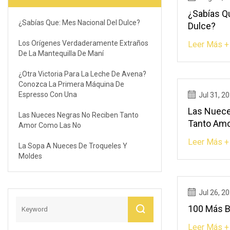
¿Sabías Q
¿Sabías Que: Mes Nacional Del Dulce?
Dulce?
Los Orígenes Verdaderamente Extraños
Leer Más +
De La Mantequilla De Maní
¿Otra Victoria Para La Leche De Avena?
Conozca La Primera Máquina De
Espresso Con Una
Jul 31, 2
Las Nuece
Las Nueces Negras No Reciben Tanto
Tanto Am
Amor Como Las No
Leer Más +
La Sopa A Nueces De Troqueles Y
Moldes
Jul 26, 2
100 Más B
Leer Más +