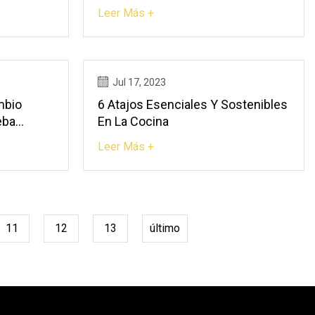
ecimiento
Clausura De La Semana De La
Leer Más +
 Nuevas
Moda De Nueva York
Jul 17, 2023
mbio
6 Atajos Esenciales Y Sostenibles
eba
En La Cocina
Leer Más +
11
12
13
último