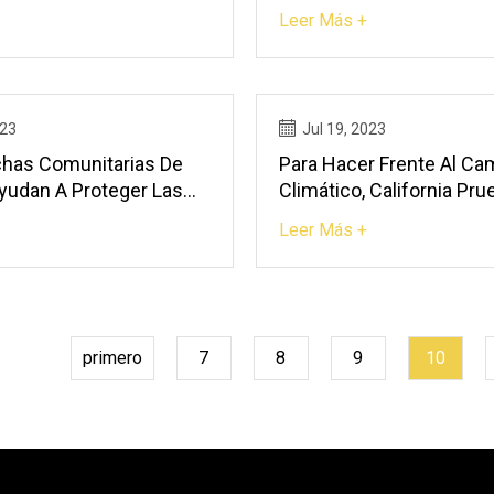
2023: Pronóstico Del Cr
Leer Más +
Futuro Y Exploración De
Tendencias
023
Jul 19, 2023
has Comunitarias De
Para Hacer Frente Al Ca
yudan A Proteger Las
Climático, California Pru
 De Brasil
Nuevos Cultivos
Leer Más +
primero
7
8
9
10