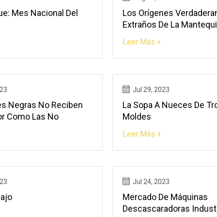
ue: Mes Nacional Del
Los Orígenes Verdader
Extraños De La Mantequi
Maní
Leer Más +
023
Jul 29, 2023
s Negras No Reciben
La Sopa A Nueces De Tr
or Como Las No
Moldes
Leer Más +
023
Jul 24, 2023
ajo
Mercado De Máquinas
Descascaradoras Industr