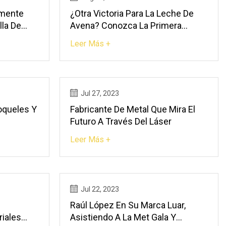
amente
¿Otra Victoria Para La Leche De
lla De
Avena? Conozca La Primera
Máquina De Espresso Con Una
Leer Más +
Jul 27, 2023
oqueles Y
Fabricante De Metal Que Mira El
Futuro A Través Del Láser
Leer Más +
Jul 22, 2023
Raúl López En Su Marca Luar,
iales
Asistiendo A La Met Gala Y